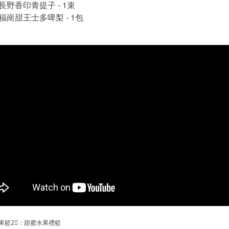
長野香印青提子
- 1
束
福崗甜王士多啤梨
- 1
包
果籃
2⃣
：甜蜜水果禮籃