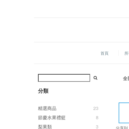
首頁
所
全
分類
精選商品
23
節慶水果禮籃
8
梨果類
3
分享到