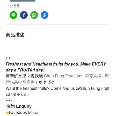
分享到
商品描述
••••
Freshest and Healthiest fruits for you. Make EVERY
day a FRUITful day!
Shun Fung Fruit Lann
順豐果欄 - 專
買新鮮水果？揾我地
營水果批發零售
！
🍓🍐🍎🍊
Want the freshest fruits? Come find us @Shun Fung Fruit
Lann!
🍓🍐🍎🍊
••••
查詢 Enquiry
Facebook
Inbox
📩